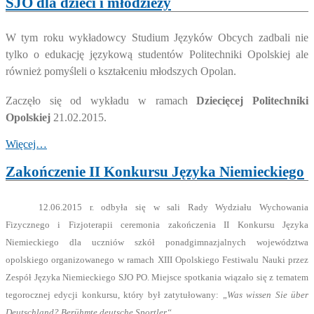
SJO dla dzieci i młodzieży
W tym roku wykładowcy Studium Języków Obcych zadbali nie
tylko o edukację językową studentów Politechniki Opolskiej ale
również pomyśleli o kształceniu młodszych Opolan.
Zaczęło się od wykładu w ramach
Dziecięcej Politechniki
Opolskiej
21.02.2015.
Więcej…
Zakończenie II Konkursu Języka Niemieckiego
12.06.2015 r. odbyła się w sali Rady Wydziału Wychowania
Fizycznego i Fizjoterapii ceremonia zakończenia II Konkursu Języka
Niemieckiego dla uczniów szkół ponadgimnazjalnych województwa
opolskiego organizowanego w ramach XIII Opolskiego Festiwalu Nauki przez
Zespół Języka Niemieckiego SJO PO. Miejsce spotkania wiązało się z tematem
tegorocznej edycji konkursu, który był zatytułowany: „
Was wissen Sie über
Deutschland? Berühmte deutsche Sportler“.