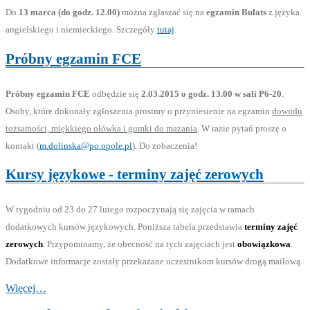
Do
13 marca (do godz. 12.00)
można zgłaszać się na
egzamin Bulats
z języka
angielskiego i niemieckiego. Szczegóły
tutaj
.
Próbny egzamin FCE
Próbny egzamin FCE
odbędzie się
2.03.2015 o godz. 13.00 w sali P6-20
.
Osoby, które dokonały zgłoszenia prosimy o przyniesienie na egzamin
dowodu
tożsamości, miękkiego ołówka i gumki do mazania
. W razie pytań proszę o
kontakt (
m.dolinska@po.opole.pl
). Do zobaczenia!
Kursy językowe - terminy zajęć zerowych
W tygodniu od 23 do 27 lutego rozpoczynają się zajęcia w ramach
dodatkowych kursów językowych. Poniższa tabela przedstawia
terminy zajęć
zerowych
. Przypominamy, że obecność na tych zajęciach jest
obowiązkowa
.
Dodatkowe informacje zostały przekazane uczestnikom kursów drogą mailową.
Więcej…