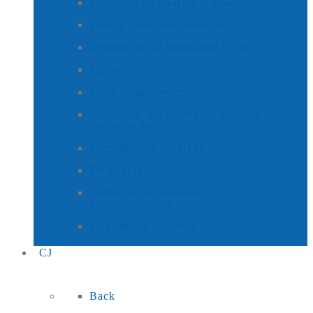
Zapisy na lektoraty językowe
Zasady zaliczania lektoratu
Informacje dla studentów I roku
Egzamin
Testy diagnostyczne
Informacje dla studentów studiów
doktoranckich
Szczegółowa tematyka zajęć
Do pobrania
Lektoraty na studiach
niestacjonarnych
Konsultacje lektorów
CJ
Back