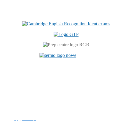
Centrum Językowe
ul. Prószkowska 76 (budynek 6)
45-758 Opole
tel. +48 77 449 81 46
e-mail:
cj@po.edu.pl
Politechnika Opolska