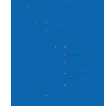
Konkurs Wiedzy o Polsce
Back
I edycja
Back
Regulamin
Formularz
zgłoszeniowy
Przykładowe
źródła
Plakat
II edycja