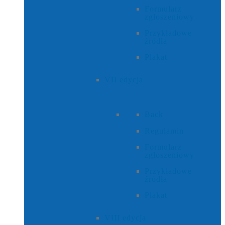
Formularz
zgłoszeniowy
Przykładowe
źródła
Plakat
VII edycja
Back
Regulamin
Formularz
zgłoszeniowy
Przykładowe
źródła
Plakat
VIII edycja