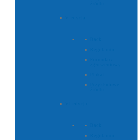
źródła
V edycja
Back
Regulamin
Formularz
zgłoszeniowy
Plakat
Przykładowe
źródła
VI edycja
Back
Regulamin