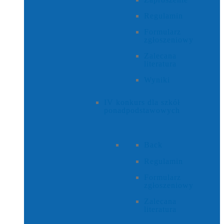
Regulamin
Formularz
zgłoszeniowy
Zalecana
literatura
Wyniki
IV konkurs dla szkół
ponadpodstawowych
Back
Regulamin
Formularz
zgłoszeniowy
Zalecana
literatura