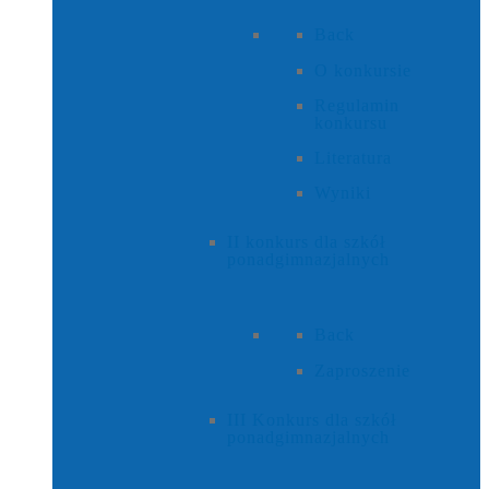
Back
O konkursie
Regulamin
konkursu
Literatura
Wyniki
II konkurs dla szkół
ponadgimnazjalnych
Back
Zaproszenie
III Konkurs dla szkół
ponadgimnazjalnych