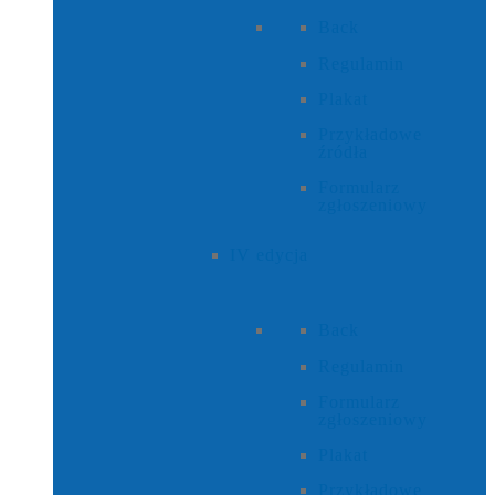
Back
Regulamin
Plakat
Przykładowe
źródła
Formularz
zgłoszeniowy
IV edycja
Back
Regulamin
Formularz
zgłoszeniowy
Plakat
Przykładowe