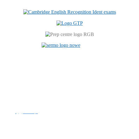
Centrum Językowe
ul. Prószkowska 76 (budynek 6)
45-758 Opole
tel. +48 77 449 81 46
e-mail:
cj@po.edu.pl
Politechnika Opolska
NIP: 754-00-08-109
REGON: 000001732