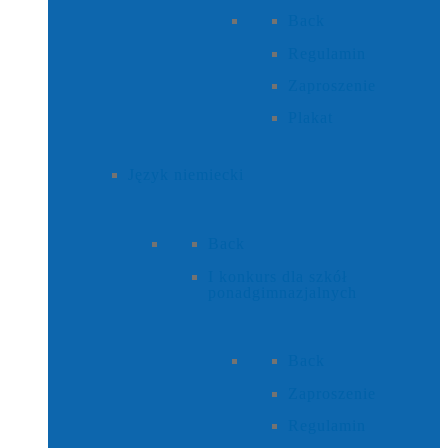
Back
Regulamin
Zaproszenie
Plakat
Język niemiecki
Back
I konkurs dla szkół
ponadgimnazjalnych
Back
Zaproszenie
Regulamin