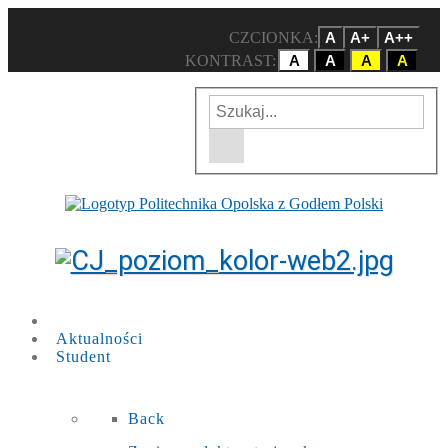
CZCIONKA:
A
A+
A++
KONTRAST:
A
A
A
A
Wpisz szukaną frazę
Wyszukiwarka w witrynie
Aktualności
Student
Back