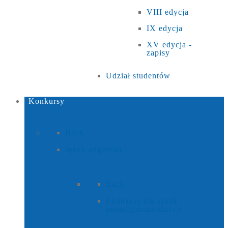
VIII edycja
IX edycja
XV edycja -
zapisy
Udział studentów
Konkursy
Back
Język angielski
Back
I konkurs dla szkół
ponadgimnazjalnych