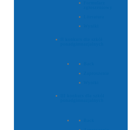
Formularz
zgłoszeniowy
Literatura
Wyniki
II konkurs dla szkół
ponadgimnazjalnych
Back
Zaproszenie
Wyniki
III konkurs dla szkół
ponadgimnazjalnych
Back
Zaproszenie