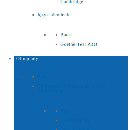
Cambridge
Język niemiecki
Back
Goethe-Test PRO
Olimpiady
Back
Ogólnopolska Olimpiada Języka
Angielskiego
Back
O olimpiadzie
Udział studentów