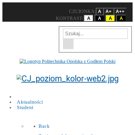
CZCIONKA:
A
A+
A++
KONTRAST:
A
A
A
A
Wpisz szukaną frazę
Wyszukiwarka w witrynie
Aktualności
Student
Back