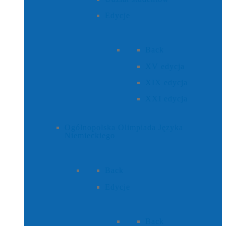
Edycje
Back
XV edycja
XIX edycja
XXI edycja
Ogólnopolska Olimpiada Języka
Niemieckiego
Back
Edycje
Back