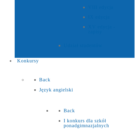
VIII edycja
IX edycja
XV edycja -
zapisy
Udział studentów
Konkursy
Back
Język angielski
Back
I konkurs dla szkół
ponadgimnazjalnych