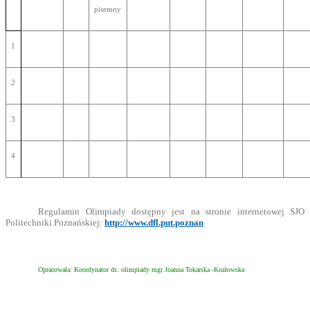
pisemny
1
2
3
4
Regulamin Olimpiady dostępny jest na stronie internetowej SJO
Politechniki Poznańskiej:
http://www.dfl.put.poznan
Opracowała: Koordynator ds. olimpiady mgr Joanna Tokarska -Kozłowska