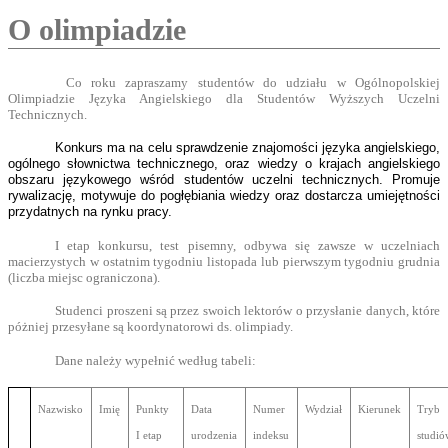
O olimpiadzie
Co roku zapraszamy studentów do udziału w Ogólnopolskiej
Olimpiadzie Języka Angielskiego dla Studentów Wyższych Uczelni
Technicznych.
Konkurs ma na celu sprawdzenie znajomości języka angielskiego,
ogólnego słownictwa technicznego, oraz wiedzy o krajach angielskiego
obszaru językowego wśród studentów uczelni technicznych. Promuje
rywalizację, motywuje do pogłębiania wiedzy oraz dostarcza umiejętności
przydatnych na rynku pracy.
I etap konkursu, test pisemny, odbywa się zawsze w uczelniach
macierzystych w ostatnim tygodniu listopada lub pierwszym tygodniu grudnia
(liczba miejsc ograniczona).
Studenci proszeni są przez swoich lektorów o przysłanie danych, które
póżniej przesyłane są koordynatorowi ds. olimpiady.
Dane należy wypełnić według tabeli:
Nazwisko
Imię
Punkty
Data
Numer
Wydział
Kierunek
Tryb
I etap
urodzenia
indeksu
studi