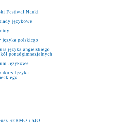
ki Festiwal Nauki
piady językowe
miny
 języka polskiego
rs języka angielskiego
zkół ponadgimnazjalnych
rum Językowe
onkurs Języka
ieckiego
leusz SERMO i SJO