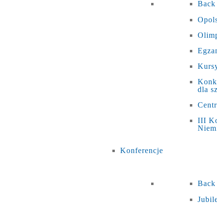
Back
Opols
Olim
Egza
Kursy
Konku
dla s
Cent
III K
Niem
Konferencje
Back
Jubi