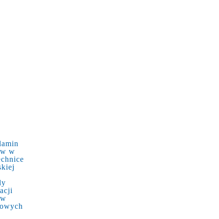
lamin
ów w
echnice
kiej
dy
acji
ów
kowych