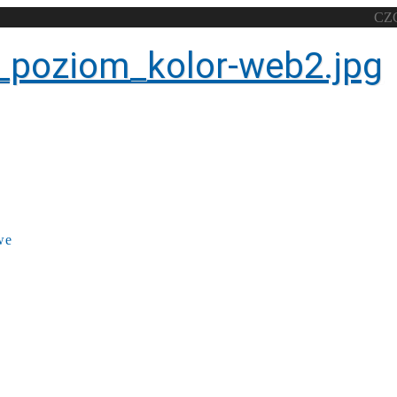
CZ
we