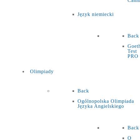
Camb
Język niemiecki
Back
Goet
Test
PRO
Olimpiady
Back
Ogólnopolska Olimpiada
Języka Angielskiego
Back
O