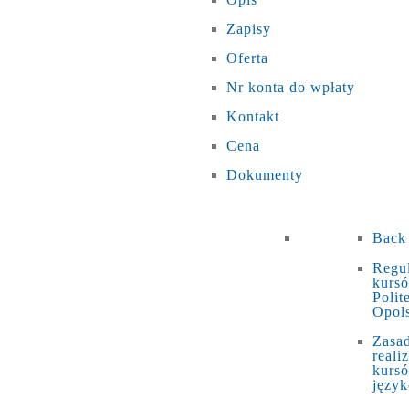
Zapisy
Oferta
Nr konta do wpłaty
Kontakt
Cena
Dokumenty
Back
Regu
kurs
Polit
Opols
Zasa
realiz
kurs
języ