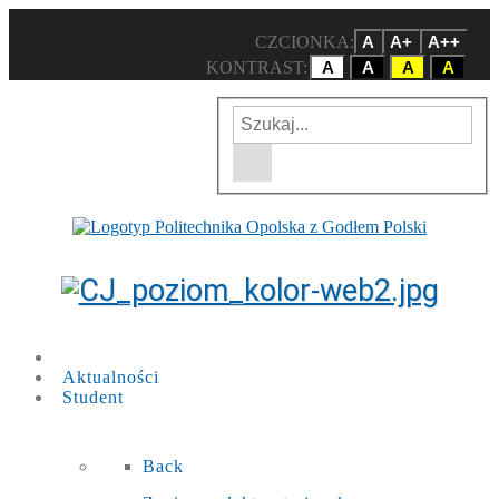
CZCIONKA:
A
A+
A++
KONTRAST:
A
A
A
A
Wpisz szukaną frazę
Wyszukiwarka w witrynie
Aktualności
Student
Back