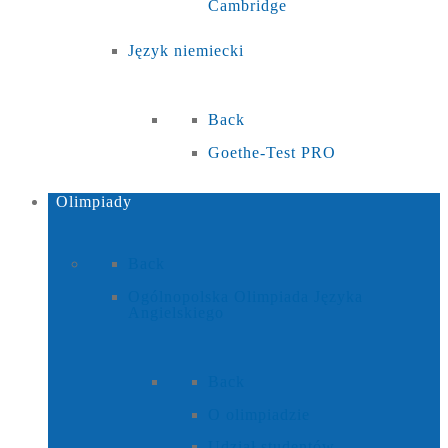
Cambridge
Język niemiecki
Back
Goethe-Test PRO
Olimpiady
Back
Ogólnopolska Olimpiada Języka
Angielskiego
Back
O olimpiadzie
Udział studentów