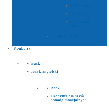
VIII edycja
IX edycja
XV edycja -
zapisy
Udział studentów
Konkursy
Back
Język angielski
Back
I konkurs dla szkół
ponadgimnazjalnych