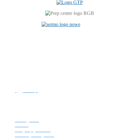
Centrum Językowe
ul. Prószkowska 76 (budynek 6)
45-758 Opole
tel. +48 77 449 81 46
e-mail:
cj@po.edu.pl
Politechnika Opolska
NIP: 754-00-08-109
REGON: 000001732
Strona główna
Kontakt
Polityka prywatności
Deklaracja dostępności