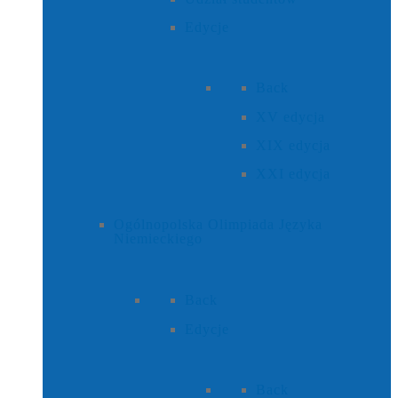
Edycje
Back
XV edycja
XIX edycja
XXI edycja
Ogólnopolska Olimpiada Języka
Niemieckiego
Back
Edycje
Back