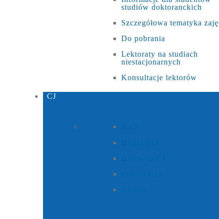
studiów doktoranckich
Szczegółowa tematyka zaję
Do pobrania
Lektoraty na studiach
niestacjonarnych
Konsultacje lektorów
CJ
Back
Dydaktyka
Dyrekcja CJ
Pracownicy
Galerie