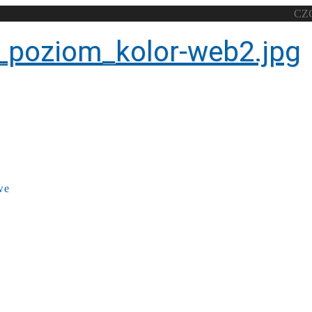
CZ
we