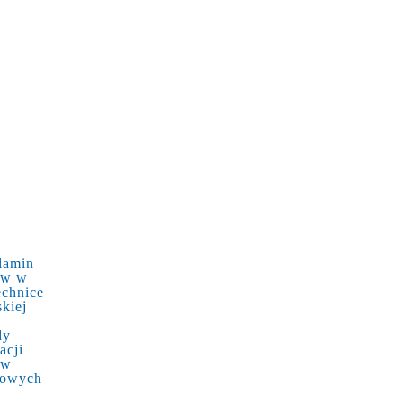
lamin
ów w
echnice
kiej
dy
acji
ów
kowych