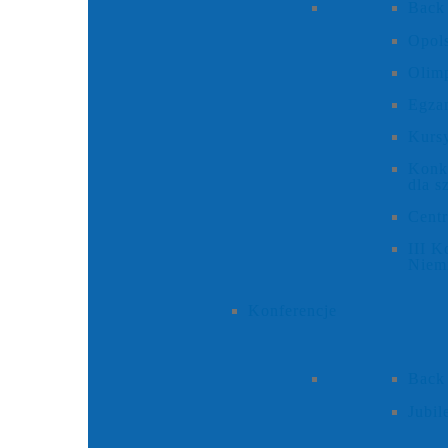
Back
Opols
Olim
Egza
Kursy
Konku
dla s
Cent
III K
Niem
Konferencje
Back
Jubi