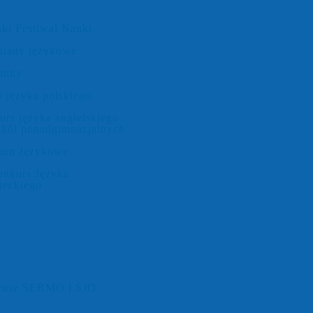
ki Festiwal Nauki
piady językowe
miny
 języka polskiego
rs języka angielskiego
zkół ponadgimnazjalnych
rum Językowe
onkurs Języka
ieckiego
leusz SERMO i SJO