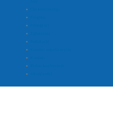
daty
Cel konferencji
Program
Prelegenci
Zgłoszenia
Publikacje
Komitet organizacyjny
Kontakt
Plakat konferencji
Aktualności