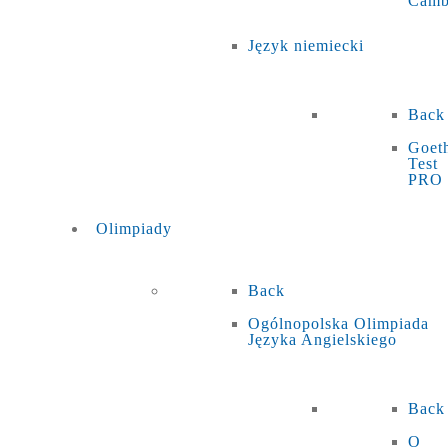
Camb
Język niemiecki
Back
Goet
Test
PRO
Olimpiady
Back
Ogólnopolska Olimpiada
Języka Angielskiego
Back
O