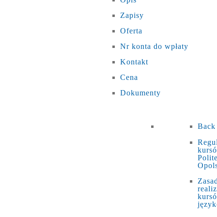
Zapisy
Oferta
Nr konta do wpłaty
Kontakt
Cena
Dokumenty
Back
Regu
kurs
Polit
Opols
Zasa
realiz
kurs
języ