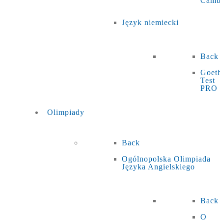
Camb
Język niemiecki
Back
Goet
Test
PRO
Olimpiady
Back
Ogólnopolska Olimpiada
Języka Angielskiego
Back
O