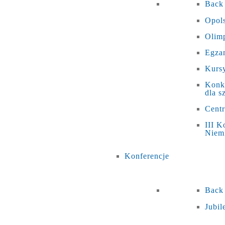
Back
Opols
Olim
Egza
Kursy
Konku
dla s
Cent
III K
Niem
Konferencje
Back
Jubi