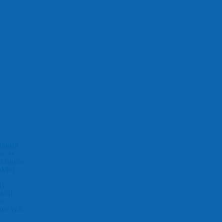
lamin
ów w
echnice
kiej
dy
acji
ów
kowych