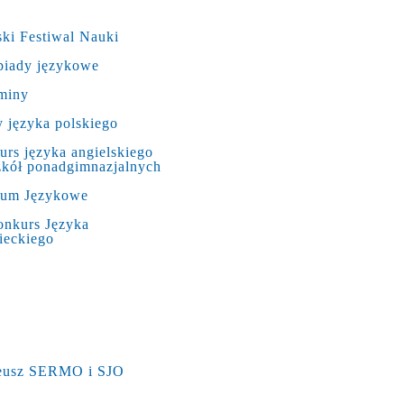
ki Festiwal Nauki
piady językowe
miny
 języka polskiego
rs języka angielskiego
zkół ponadgimnazjalnych
rum Językowe
onkurs Języka
ieckiego
leusz SERMO i SJO