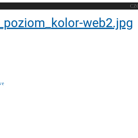
CZ
we