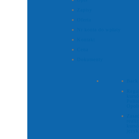
Zapisy
Oferta
Nr konta do wpłaty
Kontakt
Cena
Dokumenty
Back
Regu
kurs
Polit
Opols
Zasa
realiz
kurs
języ