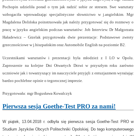
Pochopin udzieliła porad o tym jak radzić sobie ze stresem. Swe warsztaty
wzbogaciła wprowadzając specjalistyczne słownictwo w j.angielskim. Mgr
Magdalena Dolińska poinstruowała jak należy przygotować się do rozmowy o
pracę w języku angielskim podczas warsztatów: Job Interview. Dr Małgorzata
Haładewicz – Grzelak przygotowała dwie prezentacje: Podstawowe zwroty
grzecznościowe w j.hiszpańskim oraz Automobile English na poziomie B2.
Uczestnikami warsztatów i prezentacji była młodzież z I LO w Opolu.
Zaproszenie na kolejne Dni Otwartych Drzwi w przyszłym roku zarówno
uczniowie jak i towarzyszący im nauczyciele przyjęli z entuzjazmem wyrażając
bardzo pochlebne opinie o tegorocznej imprezie.
Przygotowała: mgr Bogusława Kowalczyk
Pierwsza sesja Goethe-Test PRO za nami!
W piątek, 13.04.2018 r. odbyła się pierwsza sesja Goethe-Test PRO w
Studium Języków Obcych Politechniki Opolskiej. Do tego komputerowego