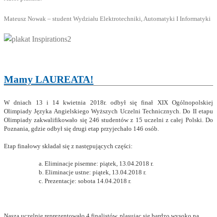
Mateusz Nowak – student Wydziału Elektrotechniki, Automatyki I Informatyki
Mamy LAUREATA!
W dniach 13 i 14 kwietnia 2018r. odbył się finał XIX Ogólnopolskiej
Olimpiady Języka Angielskiego Wyższych Uczelni Technicznych. Do II etapu
Olimpiady zakwalifikowało się 246 studentów z 15 uczelni z całej Polski. Do
Poznania, gdzie odbył się drugi etap przyjechało 146 osób.
Etap finałowy składał się z następujących części:
a.
Eliminacje pisemne: piątek, 13.04.2018 r.
b.
Eliminacje ustne: piątek, 13.04.2018 r.
c.
P
rezentacje: sobota 14.04.2018 r.
Naszą uczelnię reprezentowało 4 finalistów, plasując się bardzo wysoko na