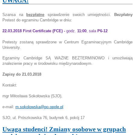
UWAGA!
Szansa na
bezpłatne
sprawdzenie swoich umiejętności.
Bezpłatny
Pretest do egzaminu Cambridge w dniu:
22.03.2018 First Certificate (FCE) -
godz
.
11:00
, sala
P6-12
Pretesty zostaną sprawdzone w Centrum Egzaminacyjnym Cambridge
University.
Egzaminy Cambridge SĄ WAŻNE BEZTERMINOWO i umożliwiają
znalezienie pracy w środowisku międzynarodowym.
Zapisy do 21.03.2018
Kontakt:
mgr Miłosława Sokołowska (SJO),
e-mail:
m.sokolowska@po.opole.pl
SJO, ul. Prószkowska 76, budynek 6, pokój 17
Uwaga studenci! Zmiany osobowe w grupach