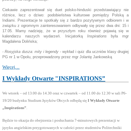
Ciekawie zaprezentował się duet polsko-hinduski przedstawiający nie
różnice, lecz o dziwo: podobieństwa kulturowe pomiędzy Polską a
Indiami. Prezentacje te spotkały się z bardzo pozytywnym odbiorem i w
związku z ogromnym zainteresowaniem odbywały się przez dwa dni: 15 i
17.05. Mamy nadzieję, że w przyszłym roku również pojawią się w
kalendarzu naszych wydarzeń. Inicjatorką
Inspirations
była mgr
Magdalena Dolińska;
-
Rosyjska dusza: mity i legendy
- wykład i quiz dla uczniów klasy drugiej
PG nr 1 w Opolu, przeprowadzony przez mgr Jolantę Jankowską
Więcej…
I Wykłady Otwarte "INSPIRATIONS”
We wtorek – od 13.00 do 14.30 oraz w czwartek – od 11.00 do 12.30 w sali P6-
19/20 budynku Studium Języków Obcych odbędą się
I Wykłady Otwarte
„Inspirations”
.
Będzie to okazja do obejrzenia i posłuchania 7-minutowych prezentacji w
języku angielskim przygotowanych w całości przez studentów Politechniki