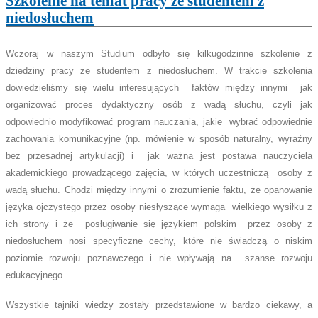
Szkolenie na temat pracy ze studentem z
niedosłuchem
Wczoraj w naszym Studium odbyło się kilkugodzinne szkolenie z
dziedziny pracy ze studentem z niedosłuchem. W trakcie szkolenia
dowiedzieliśmy się wielu interesujących faktów między innymi jak
organizować proces dydaktyczny osób z wadą słuchu, czyli jak
odpowiednio modyfikować program nauczania, jakie wybrać odpowiednie
zachowania komunikacyjne (np. mówienie w sposób naturalny, wyraźny
bez przesadnej artykulacji) i jak ważna jest postawa nauczyciela
akademickiego prowadzącego zajęcia, w których uczestniczą osoby z
wadą słuchu. Chodzi między innymi o zrozumienie faktu, że opanowanie
języka ojczystego przez osoby niesłyszące wymaga wielkiego wysiłku z
ich strony i że posługiwanie się językiem polskim przez osoby z
niedosłuchem nosi specyficzne cechy, które nie świadczą o niskim
poziomie rozwoju poznawczego i nie wpływają na szanse rozwoju
edukacyjnego.
Wszystkie tajniki wiedzy zostały przedstawione w bardzo ciekawy, a