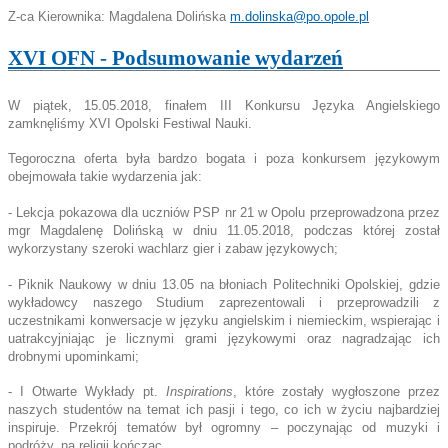
Z-ca Kierownika: Magdalena Dolińska
m.dolinska@po.opole.pl
XVI OFN - Podsumowanie wydarzeń
W piątek, 15.05.2018, finałem III Konkursu Języka Angielskiego
zamknęliśmy XVI Opolski Festiwal Nauki.
Tegoroczna oferta była bardzo bogata i poza konkursem językowym
obejmowała takie wydarzenia jak:
- Lekcja pokazowa dla uczniów PSP nr 21 w Opolu przeprowadzona przez
mgr Magdalenę Dolińską w dniu 11.05.2018, podczas której został
wykorzystany szeroki wachlarz gier i zabaw językowych;
- Piknik Naukowy w dniu 13.05 na błoniach Politechniki Opolskiej, gdzie
wykładowcy naszego Studium zaprezentowali i przeprowadzili z
uczestnikami konwersacje w języku angielskim i niemieckim, wspierając i
uatrakcyjniając je licznymi grami językowymi oraz nagradzając ich
drobnymi upominkami;
- I Otwarte Wykłady pt.
Inspirations
, które zostały wygłoszone przez
naszych studentów na temat ich pasji i tego, co ich w życiu najbardziej
inspiruje. Przekrój tematów był ogromny – poczynając od muzyki i
podróży, na religii kończąc.