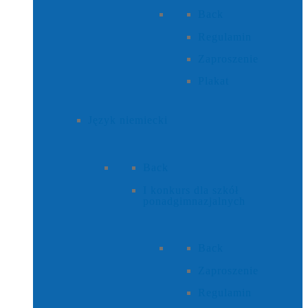
Back
Regulamin
Zaproszenie
Plakat
Język niemiecki
Back
I konkurs dla szkół
ponadgimnazjalnych
Back
Zaproszenie
Regulamin