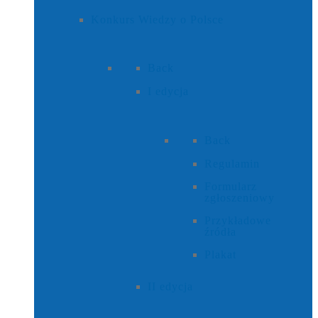
Konkurs Wiedzy o Polsce
Back
I edycja
Back
Regulamin
Formularz
zgłoszeniowy
Przykładowe
źródła
Plakat
II edycja