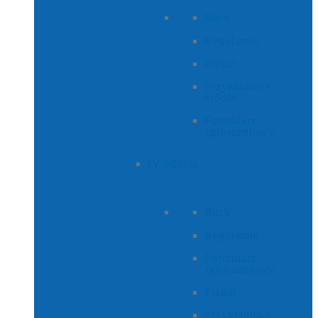
Back
Regulamin
Plakat
Przykładowe
źródła
Formularz
zgłoszeniowy
IV edycja
Back
Regulamin
Formularz
zgłoszeniowy
Plakat
Przykładowe