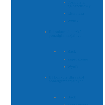
Formularz
zgłoszeniowy
Literatura
Wyniki
II konkurs dla szkół
ponadgimnazjalnych
Back
Zaproszenie
Wyniki
III konkurs dla szkół
ponadgimnazjalnych
Back
Zaproszenie