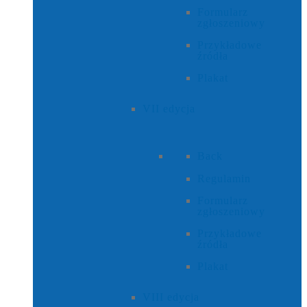
Formularz
zgłoszeniowy
Przykładowe
źródła
Plakat
VII edycja
Back
Regulamin
Formularz
zgłoszeniowy
Przykładowe
źródła
Plakat
VIII edycja