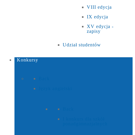
VIII edycja
IX edycja
XV edycja -
zapisy
Udział studentów
Konkursy
Back
Język angielski
Back
I konkurs dla szkół
ponadgimnazjalnych