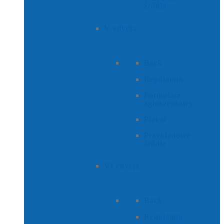
źródła
V edycja
Back
Regulamin
Formularz
zgłoszeniowy
Plakat
Przykładowe
źródła
VI edycja
Back
Regulamin