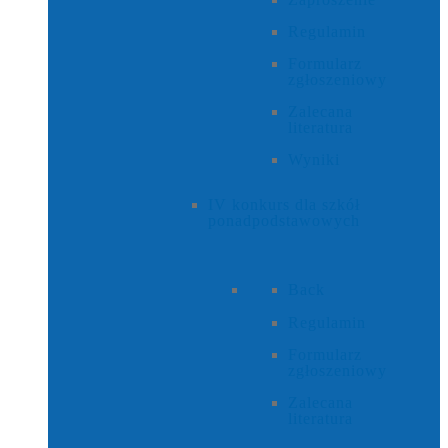
Regulamin
Formularz
zgłoszeniowy
Zalecana
literatura
Wyniki
IV konkurs dla szkół
ponadpodstawowych
Back
Regulamin
Formularz
zgłoszeniowy
Zalecana
literatura