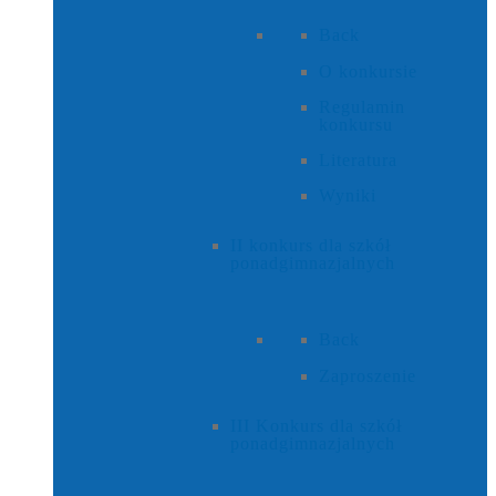
Back
O konkursie
Regulamin
konkursu
Literatura
Wyniki
II konkurs dla szkół
ponadgimnazjalnych
Back
Zaproszenie
III Konkurs dla szkół
ponadgimnazjalnych