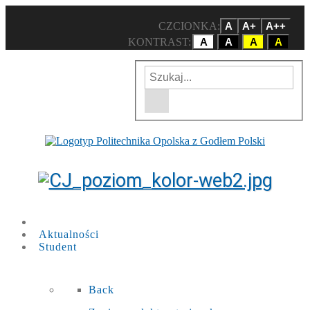
CZCIONKA:
A
A+
A++
KONTRAST:
A
A
A
A
Wpisz szukaną frazę
Wyszukiwarka w witrynie
Aktualności
Student
Back