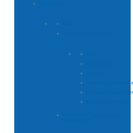
Konferencje
Back
Jubileusz SERMO i SJO
Back
Zaproszenie
Program
Informacje praktyczn
Formularz zgłoszeni
Relacja z jubileuszu
Konferencja "Język, kultura,
komunikacja"