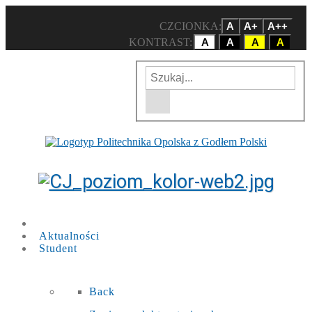
CZCIONKA:
A
A+
A++
KONTRAST:
A
A
A
A
Wpisz szukaną frazę
Wyszukiwarka w witrynie
Aktualności
Student
Back