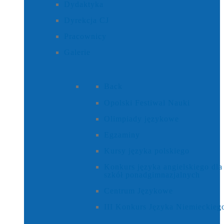
Dydaktyka
Dyrekcja CJ
Pracownicy
Galerie
Back
Opolski Festiwal Nauki
Olimpiady językowe
Egzaminy
Kursy języka polskiego
Konkurs języka angielskiego dla
szkół ponadgimnazjalnych
Centrum Językowe
III Konkurs Języka Niemieckieg