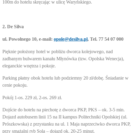
100m do hotelu skręcając w ulicę Waryńskiego.
2.
De Silva
ul. Powolnego 10, e-mail:
opole@desilva.pl
, Tel. 77 54 07 000
Pięknie położony hotel w pobliżu dworca kolejowego, nad
zadbanym bulwarem kanału Młynówka (tzw. Opolska Wenecja),
eleganckie wnętrza i pokoje.
Parking płatny obok hotelu lub podziemny 20 zł/dobę. Śniadanie w
cenie pokoju.
Pokój 1-os. 229 zł, 2-os. 269 zł.
Dojście do hotelu na piechotę z dworca PKP, PKS – ok. 3-5 min.
Dojazd autobusem linii 15 na II kampus Politechniki Opolskiej (ul.
Prószkowska) z przystanku na ul. 1 Maja naprzeciwko dworca PKP,
przy smażalni ryb Sola – dojazd ok. 20-25 minut.