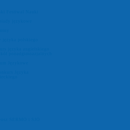
ki Festiwal Nauki
piady językowe
miny
 języka polskiego
rs języka angielskiego
zkół ponadgimnazjalnych
rum Językowe
onkurs Języka
ieckiego
leusz SERMO i SJO