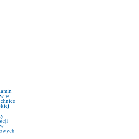
lamin
ów w
echnice
kiej
dy
acji
ów
kowych