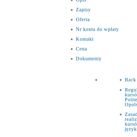
Zapisy
Oferta
Nr konta do wpłaty
Kontakt
Cena
Dokumenty
Back
Regu
kurs
Polit
Opols
Zasa
realiz
kurs
języ