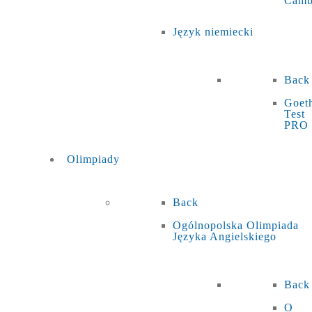
Camb
Język niemiecki
Back
Goet
Test
PRO
Olimpiady
Back
Ogólnopolska Olimpiada
Języka Angielskiego
Back
O