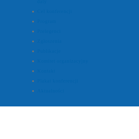
daty
Cel konferencji
Program
Prelegenci
Zgłoszenia
Publikacje
Komitet organizacyjny
Kontakt
Plakat konferencji
Aktualności