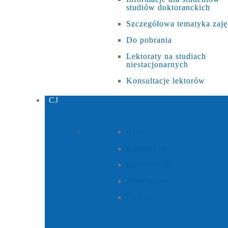
studiów doktoranckich
Szczegółowa tematyka zaję
Do pobrania
Lektoraty na studiach
niestacjonarnych
Konsultacje lektorów
CJ
Back
Dydaktyka
Dyrekcja CJ
Pracownicy
Galerie