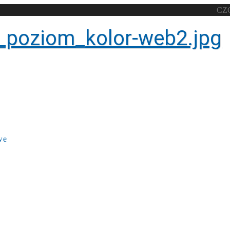
CZ
we