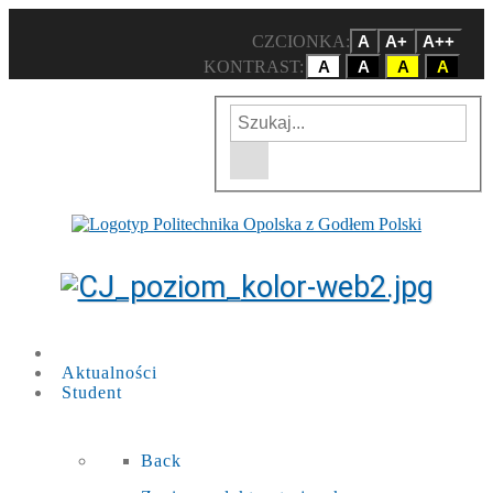
CZCIONKA:
A
A+
A++
KONTRAST:
A
A
A
A
Wpisz szukaną frazę
Wyszukiwarka w witrynie
Aktualności
Student
Back