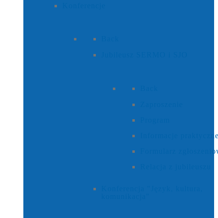
Konferencje
Back
Jubileusz SERMO i SJO
Back
Zaproszenie
Program
Informacje praktyczn
Formularz zgłoszeni
Relacja z jubileuszu
Konferencja "Język, kultura,
komunikacja"