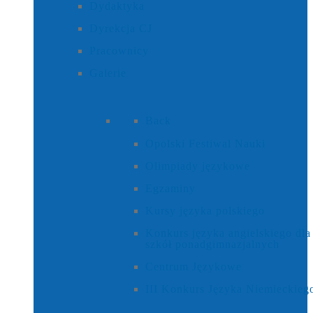
Dydaktyka
Dyrekcja CJ
Pracownicy
Galerie
Back
Opolski Festiwal Nauki
Olimpiady językowe
Egzaminy
Kursy języka polskiego
Konkurs języka angielskiego dla
szkół ponadgimnazjalnych
Centrum Językowe
III Konkurs Języka Niemieckieg