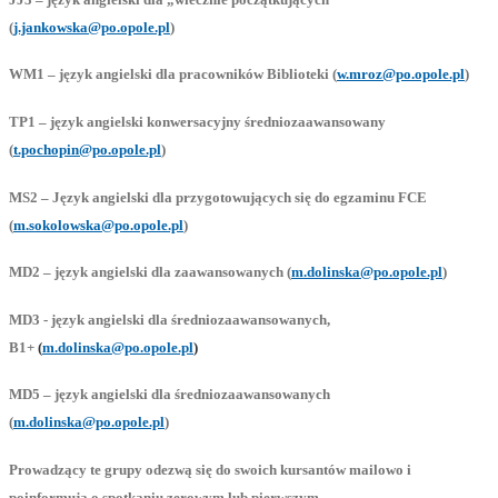
(
j.jankowska@po.opole.pl
)
WM1 – język angielski dla pracowników Biblioteki (
w.mroz@po.opole.pl
)
TP1 – język angielski konwersacyjny średniozaawansowany
(
t.pochopin@po.opole.pl
)
MS2 – Język angielski dla przygotowujących się do egzaminu FCE
(
m.sokolowska@po.opole.pl
)
MD2 – język angielski dla zaawansowanych (
m.dolinska@po.opole.pl
)
MD3 - język angielski dla średniozaawansowanych,
B1+
(
m.dolinska@po.opole.pl
)
MD5 – język angielski dla średniozaawansowanych
(
m.dolinska@po.opole.pl
)
Prowadzący te grupy odezwą się do swoich kursantów mailowo i
poinformują o spotkaniu zerowym lub pierwszym.