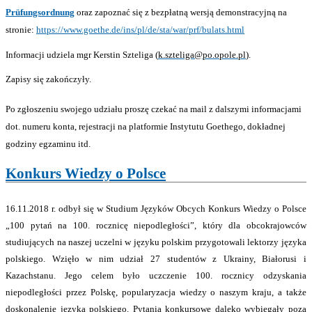
Prüfungsordnung
oraz zapoznać się z bezpłatną wersją demonstracyjną na
stronie:
https://www.goethe.de/ins/pl/de/sta/war/prf/bulats.html
Informacji udziela mgr Kerstin Szteliga (
k.szteliga@po.opole.pl
).
Zapisy się zakończyły.
Po zgłoszeniu swojego udziału
proszę czekać na mail z dalszymi informacjami
dot. numeru konta, rejestracji na platformie Instytutu Goethego, dokładnej
godziny egzaminu itd.
Konkurs Wiedzy o Polsce
16.11.2018 r. odbył się w Studium Języków Obcych Konkurs Wiedzy o Polsce
„100 pytań na 100. rocznicę niepodległości”, który dla obcokrajowców
studiujących na naszej uczelni w języku polskim przygotowali lektorzy języka
polskiego. Wzięło w nim udział 27 studentów z Ukrainy, Białorusi i
Kazachstanu. Jego celem było uczczenie 100. rocznicy odzyskania
niepodległości przez Polskę, popularyzacja wiedzy o naszym kraju, a także
doskonalenie języka polskiego. Pytania konkursowe daleko wybiegały poza