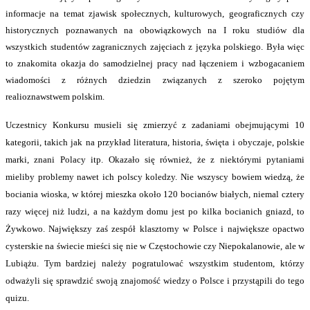
informacje na temat zjawisk społecznych, kulturowych, geograficznych czy
historycznych poznawanych na obowiązkowych na I roku studiów dla
wszystkich studentów zagranicznych zajęciach z języka polskiego. Była więc
to znakomita okazja do samodzielnej pracy nad łączeniem i wzbogacaniem
wiadomości z różnych dziedzin związanych z szeroko pojętym
realioznawstwem polskim.
Uczestnicy Konkursu musieli się zmierzyć z zadaniami obejmującymi 10
kategorii, takich jak na przykład literatura, historia, święta i obyczaje, polskie
marki, znani Polacy itp. Okazało się również, że z niektórymi pytaniami
mieliby problemy nawet ich polscy koledzy. Nie wszyscy bowiem wiedzą, że
bociania wioska, w której mieszka około 120 bocianów białych, niemal cztery
razy więcej niż ludzi, a na każdym domu jest po kilka bocianich gniazd, to
Żywkowo. Największy zaś zespół klasztorny w Polsce i największe opactwo
cysterskie na świecie mieści się nie w
Częstochowie czy Niepokalanowie, ale w
Lubiążu. Tym bardziej należy pogratulować wszystkim studentom, którzy
odważyli się sprawdzić swoją znajomość wiedzy o Polsce i przystąpili do tego
quizu.