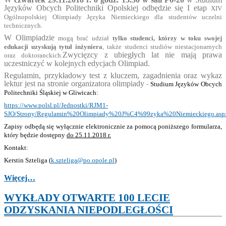
Języków Obcych Politechniki Opolskiej odbędzie się I etap
XIV
Ogólnopolskiej Olimpiady Języka Niemieckiego dla studentów uczelni
technicznych.
W Olimpiadzie
mogą brać udział
tylko studenci, którzy w toku swojej
edukacji uzyskują tytuł inżyniera
, także studenci studiów niestacjonarnych
Zwycięzcy z ubiegłych lat nie mają prawa
oraz doktoranckich.
uczestniczyć w kolejnych edycjach Olimpiad.
Regulamin, przykładowy test z kluczem, zagadnienia oraz wykaz
lektur jest na stronie organizatora olimpiady
-
Studium Języków Obcych
Politechniki Śląskiej w Gliwicach:
https://www.polsl.pl/Jednostki/RJM1-
SJO/Strony/Regulamin%20Olimpiady%20J%C4%99zyka%20Niemieckiego.asp
Zapisy odbędą się wyłącznie elektronicznie za pomocą poniższego formularza,
który będzie dostępny
do 25.11.2018 r.
Kontakt:
Kerstin Szteliga (
k.szteliga@po.opole.pl
)
Więcej…
WYKŁADY OTWARTE 100 LECIE
ODZYSKANIA NIEPODLEGŁOŚCI