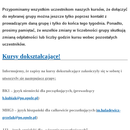
Przypominamy wszystkim uczestnikom naszych kursów, że dołączyć
do wybranej grupy można jeszcze tylko poprzez kontakt z
prowadzącym daną grupę i tylko do końca tego tygodnia. Ponadto,
prosimy pamiętać, że wszelkie zmiany w liczebności grupy skutkują
zmianą odpłatności lub liczby godzin kursu wobec pozostałych
uczestników.
Kursy dokształcające!
Informujemy, że zapisy na kursy dokształcające zakończyły się w sobotę i
utworzyły się następujące grupy:
BK1 – język niemiecki dla początkujących, (prowadzący
b.kubiak@po.opole.pl
)
MHG3 – język hiszpański dla całkowicie poczatkujących (
m.haladewicz-
grzelak@po.opole.pl
)
JJ3 – język angielski dla „wiecznie początkujących”