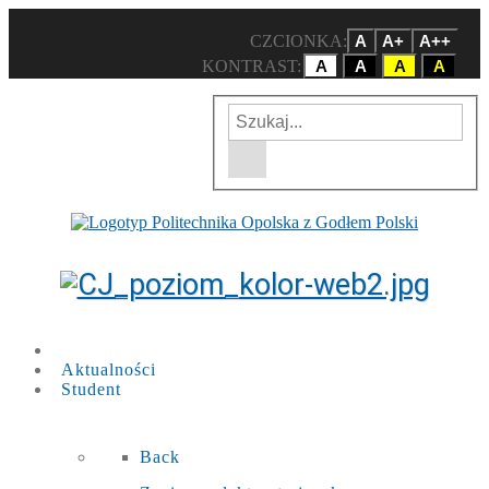
CZCIONKA:
A
A+
A++
KONTRAST:
A
A
A
A
Wpisz szukaną frazę
Wyszukiwarka w witrynie
Aktualności
Student
Back