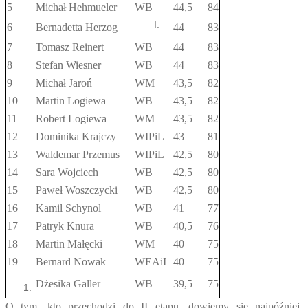
5
Michał Hehmueler
WB
44,5
84
6
Bernadetta Herzog
44
83
7
Tomasz Reinert
WB
44
83
8
Stefan Wiesner
WB
44
83
9
Michał Jaroń
WM
43,5
82
10
Martin Logiewa
WB
43,5
82
11
Robert Logiewa
WM
43,5
82
12
Dominika Krajczy
WIPiL
43
81
13
Waldemar Przemus
WIPiL
42,5
80
14
Sara Wojciech
WB
42,5
80
15
Paweł Woszczycki
WB
42,5
80
16
Kamil Schynol
WB
41
77
17
Patryk Knura
WB
40,5
76
18
Martin Małęcki
WM
40
75
19
Bernard Nowak
WEAiI
40
75
Dżesika Galler
WB
39,5
75
O tym, kto przechodzi do II etapu, dowiemy się najpóźniej