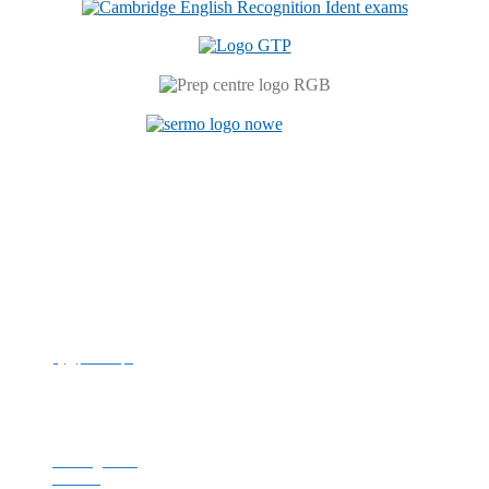
Centrum Językowe
ul. Prószkowska 76 (budynek 6)
45-758 Opole
tel. +48 77 449 81 46
e-mail:
cj@po.edu.pl
Politechnika Opolska
NIP: 754-00-08-109
REGON: 000001732
Strona główna
Kontakt