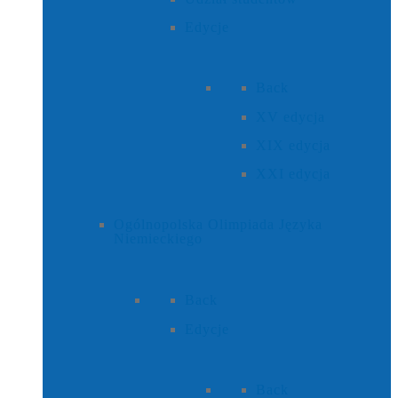
Edycje
Back
XV edycja
XIX edycja
XXI edycja
Ogólnopolska Olimpiada Języka
Niemieckiego
Back
Edycje
Back