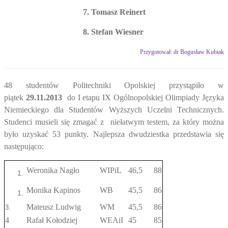
7. Tomasz Reinert
8. Stefan Wiesner
Przygotował: dr Bogusław Kubiak
48 studentów Politechniki Opolskiej przystąpiło w
piątek
29.11.2013
do I etapu IX Ogólnopolskiej Olimpiady Języka
Niemieckiego dla Studentów Wyższych Uczelni Technicznych.
Studenci musieli się zmagać z niełatwym testem, za który można
było uzyskać 53 punkty. Najlepsza dwudziestka przedstawia się
następująco:
Weronika Nagło
WIPiL
46,5
88
Monika Kapinos
WB
45,5
86
Mateusz Ludwig
WM
45,5
86
3.
4
Rafał Kołodziej
WEAiI
45
85