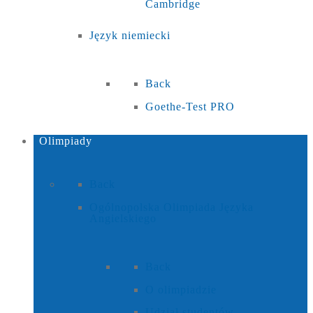
Cambridge
Język niemiecki
Back
Goethe-Test PRO
Olimpiady
Back
Ogólnopolska Olimpiada Języka
Angielskiego
Back
O olimpiadzie
Udział studentów