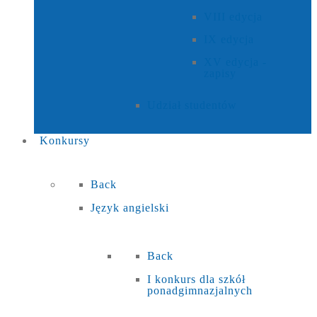
VIII edycja
IX edycja
XV edycja -
zapisy
Udział studentów
Konkursy
Back
Język angielski
Back
I konkurs dla szkół
ponadgimnazjalnych