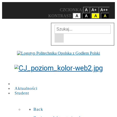
CZCIONKA:
A
A+
A++
KONTRAST:
A
A
A
A
Wpisz szukaną frazę
Wyszukiwarka w witrynie
Aktualności
Student
Back