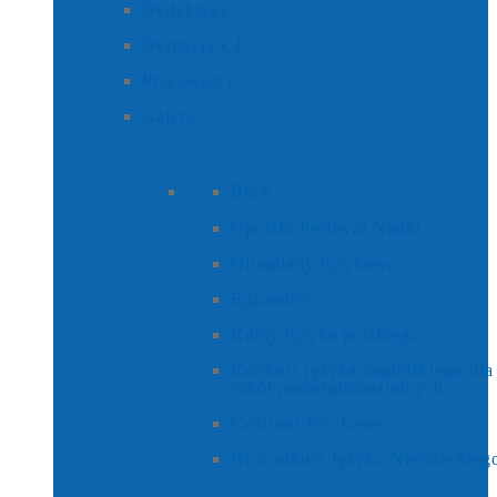
Dydaktyka
Dyrekcja CJ
Pracownicy
Galerie
Back
Opolski Festiwal Nauki
Olimpiady językowe
Egzaminy
Kursy języka polskiego
Konkurs języka angielskiego dla
szkół ponadgimnazjalnych
Centrum Językowe
III Konkurs Języka Niemieckieg