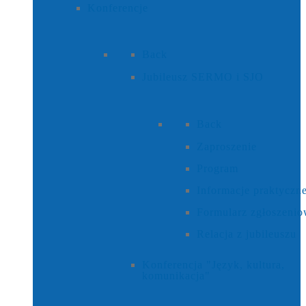
Konferencje
Back
Jubileusz SERMO i SJO
Back
Zaproszenie
Program
Informacje praktyczn
Formularz zgłoszeni
Relacja z jubileuszu
Konferencja "Język, kultura,
komunikacja"