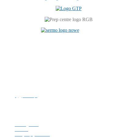
Centrum Językowe
ul. Prószkowska 76 (budynek 6)
45-758 Opole
tel. +48 77 449 81 46
e-mail:
cj@po.edu.pl
Politechnika Opolska
NIP: 754-00-08-109
REGON: 000001732
Strona główna
Kontakt
Polityka prywatności