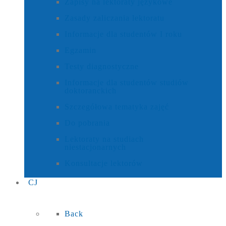
Zapisy na lektoraty językowe
Zasady zaliczania lektoratu
Informacje dla studentów I roku
Egzamin
Testy diagnostyczne
Informacje dla studentów studiów
doktoranckich
Szczegółowa tematyka zajęć
Do pobrania
Lektoraty na studiach
niestacjonarnych
Konsultacje lektorów
CJ
Back