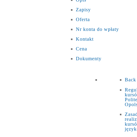
Zapisy
Oferta
Nr konta do wpłaty
Kontakt
Cena
Dokumenty
Back
Regu
kurs
Polit
Opols
Zasa
realiz
kurs
języ