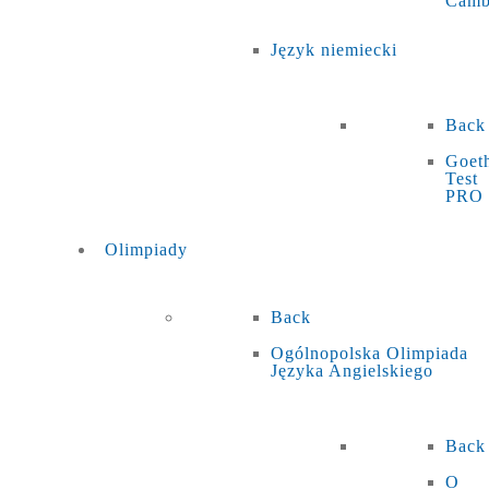
Camb
Język niemiecki
Back
Goet
Test
PRO
Olimpiady
Back
Ogólnopolska Olimpiada
Języka Angielskiego
Back
O