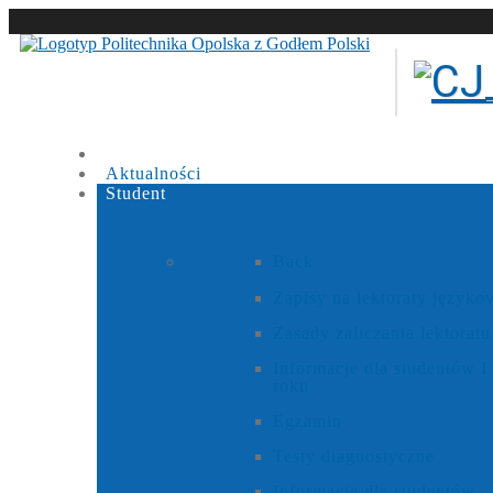
Aktualności
Student
Back
Zapisy na lektoraty języko
Zasady zaliczania lektoratu
Informacje dla studentów I
roku
Egzamin
Testy diagnostyczne
Informacje dla studentów