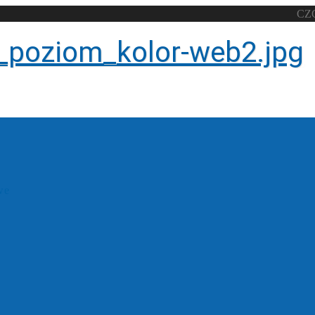
CZ
we