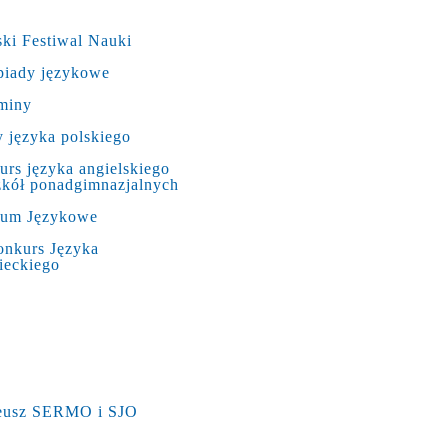
ki Festiwal Nauki
piady językowe
miny
 języka polskiego
rs języka angielskiego
zkół ponadgimnazjalnych
rum Językowe
onkurs Języka
ieckiego
leusz SERMO i SJO