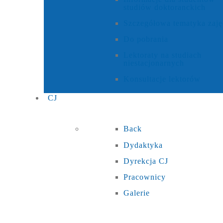
studiów doktoranckich
Szczegółowa tematyka zaję
Do pobrania
Lektoraty na studiach
niestacjonarnych
Konsultacje lektorów
CJ
Back
Dydaktyka
Dyrekcja CJ
Pracownicy
Galerie