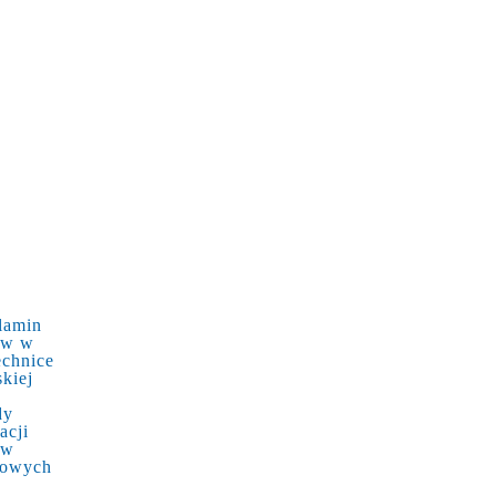
lamin
ów w
echnice
kiej
dy
acji
ów
kowych