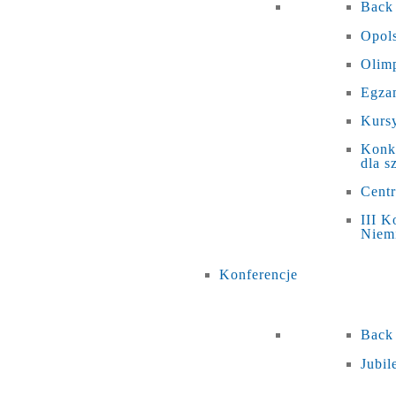
Back
Opols
Olim
Egza
Kursy
Konku
dla s
Cent
III K
Niem
Konferencje
Back
Jubi