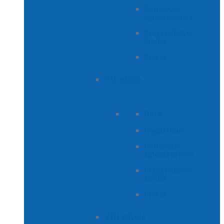
Formularz
zgłoszeniowy
Przykładowe
źródła
Plakat
VII edycja
Back
Regulamin
Formularz
zgłoszeniowy
Przykładowe
źródła
Plakat
VIII edycja