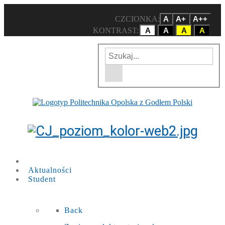
CZCIONKA:
A
A+
A++
KONTRAST:
A
A
A
A
Wpisz szukaną frazę
Wyszukiwarka w witrynie
Aktualności
Student
Back