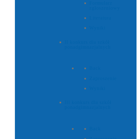
Formularz
zgłoszeniowy
Literatura
Wyniki
II konkurs dla szkół
ponadgimnazjalnych
Back
Zaproszenie
Wyniki
III konkurs dla szkół
ponadgimnazjalnych
Back
Zaproszenie