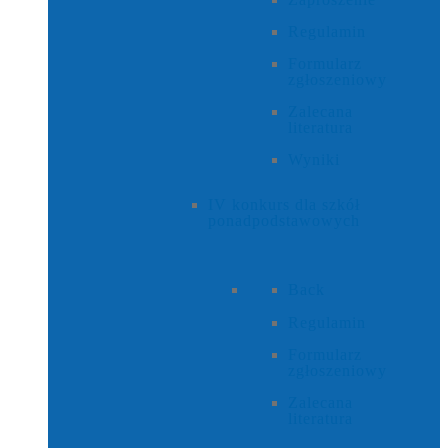
Regulamin
Formularz
zgłoszeniowy
Zalecana
literatura
Wyniki
IV konkurs dla szkół
ponadpodstawowych
Back
Regulamin
Formularz
zgłoszeniowy
Zalecana
literatura