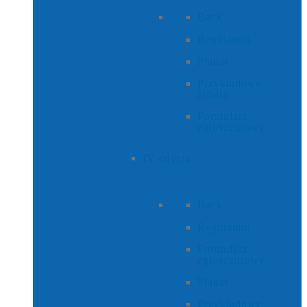
Back
Regulamin
Plakat
Przykładowe
źródła
Formularz
zgłoszeniowy
IV edycja
Back
Regulamin
Formularz
zgłoszeniowy
Plakat
Przykładowe