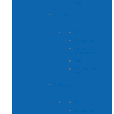
źródła
V edycja
Back
Regulamin
Formularz
zgłoszeniowy
Plakat
Przykładowe
źródła
VI edycja
Back
Regulamin