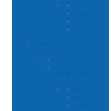
Back
Regulamin
Zaproszenie
Plakat
Język niemiecki
Back
I konkurs dla szkół
ponadgimnazjalnych
Back
Zaproszenie
Regulamin