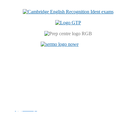
Centrum Językowe
ul. Prószkowska 76 (budynek 6)
45-758 Opole
tel. +48 77 449 81 46
e-mail:
cj@po.edu.pl
Politechnika Opolska
NIP: 754-00-08-109
REGON: 000001732