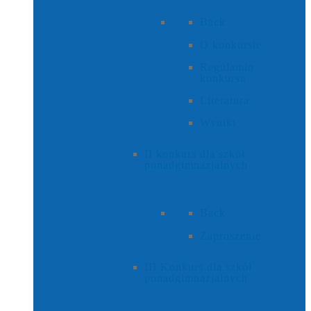
Back
O konkursie
Regulamin
konkursu
Literatura
Wyniki
II konkurs dla szkół
ponadgimnazjalnych
Back
Zaproszenie
III Konkurs dla szkół
ponadgimnazjalnych