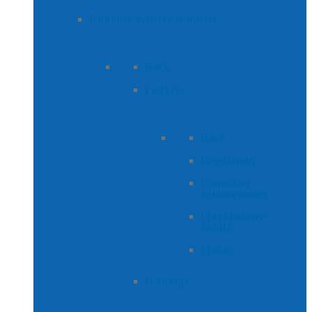
Konkurs Wiedzy o Polsce
Back
I edycja
Back
Regulamin
Formularz
zgłoszeniowy
Przykładowe
źródła
Plakat
II edycja