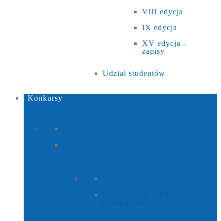
VIII edycja
IX edycja
XV edycja -
zapisy
Udział studentów
Konkursy
Back
Język angielski
Back
I konkurs dla szkół
ponadgimnazjalnych