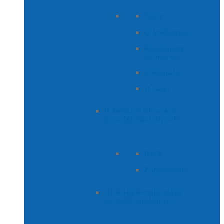
Back
O konkursie
Regulamin
konkursu
Literatura
Wyniki
II konkurs dla szkół
ponadgimnazjalnych
Back
Zaproszenie
III Konkurs dla szkół
ponadgimnazjalnych