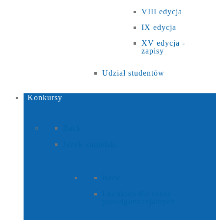
VIII edycja
IX edycja
XV edycja -
zapisy
Udział studentów
Konkursy
Back
Język angielski
Back
I konkurs dla szkół
ponadgimnazjalnych