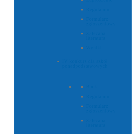
Regulamin
Formularz
zgłoszeniowy
Zalecana
literatura
Wyniki
IV konkurs dla szkół
ponadpodstawowych
Back
Regulamin
Formularz
zgłoszeniowy
Zalecana
literatura