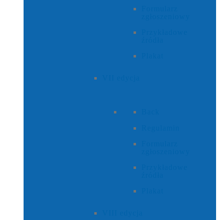
Formularz
zgłoszeniowy
Przykładowe
źródła
Plakat
VII edycja
Back
Regulamin
Formularz
zgłoszeniowy
Przykładowe
źródła
Plakat
VIII edycja