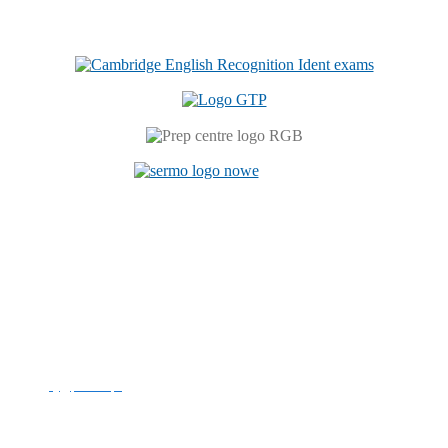
Centrum Językowe
ul. Prószkowska 76 (budynek 6)
45-758 Opole
tel. +48 77 449 81 46
e-mail:
cj@po.edu.pl
Politechnika Opolska
NIP: 754-00-08-109