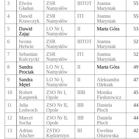
3
Elwira
ZSR
IIITOT
Joanna
55
Gładun
Namysłów
Maryniak
4
Dawid
ZSR
ITI
Joanna
55
Krawczyk
Namysłów
Maryniak
5
Dawid
LO Nr I,
II
Marta Góra
53
Zając
Namysłów
6
Iwona
ZSR
IIITOT
Joanna
52
Helwin
Namysłów
Maryniak
7
Sebastian
ZSR
ITI
Joanna
52
Kulczycki
Namysłów
Maryniak
8
Sandra
LO Nr I,
II
Marta Góra
49
Prociak
Namysłów
9
Sandra
LO Nr I,
II
Aleksandra
47
Mętel
Namysłów
Oleksak
10
Robert
ZSO Nr I,
IIIB
Monika
45
Kasperek
Opole
Fiedorowicz
11
Julia
ZSO Nr II,
IIB
Daniela
44
Ledwoch
Opole
Ploch
12
Marcel
ZSO Nr II,
IIB
Daniela
44
Socha
Opole
Ploch
13
Adrian
ZSTiO
III
Ewelina
42
Alscher
Kędzierzyn
Olszowska