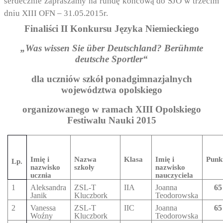
serdecznie zapraszamy na rundę końcową do SJO w trzecim
dniu XIII OFN – 31.05.2015r.
Finaliści II Konkursu Języka Niemieckiego
„Was wissen Sie über Deutschland? Berühmte
deutsche Sportler“
dla uczniów szkół ponadgimnazjalnych
województwa opolskiego
organizowanego w ramach XIII Opolskiego
Festiwalu Nauki 2015
Imię i
Nazwa
Klasa
Imię i
Punk
Lp.
nazwisko
szkoły
nazwisko
ucznia
nauczyciela
1
Aleksandra
ZSL-T
IIA
Joanna
65
Janik
Kluczbork
Teodorowska
2
Vanessa
ZSL-T
IIC
Joanna
65
Woźny
Kluczbork
Teodorowska