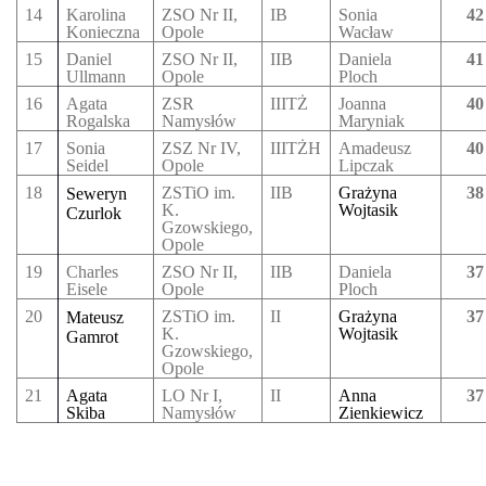
14
Karolina
ZSO Nr II,
IB
Sonia
42
Konieczna
Opole
Wacław
15
Daniel
ZSO Nr II,
IIB
Daniela
41
Ullmann
Opole
Ploch
16
Agata
ZSR
IIITŻ
Joanna
40
Rogalska
Namysłów
Maryniak
17
Sonia
ZSZ Nr IV,
IIITŻH
Amadeusz
40
Seidel
Opole
Lipczak
18
ZSTiO
im.
IIB
Grażyna
38
Seweryn
K.
Wojtasik
Czurlok
Gzowskiego,
Opole
19
Charles
ZSO Nr II,
IIB
Daniela
37
Eisele
Opole
Ploch
20
ZSTiO
im.
II
Grażyna
37
Mateusz
K.
Wojtasik
Gamrot
Gzowskiego,
Opole
21
Agata
LO Nr I,
II
Anna
37
Skiba
Namysłów
Zienkiewicz