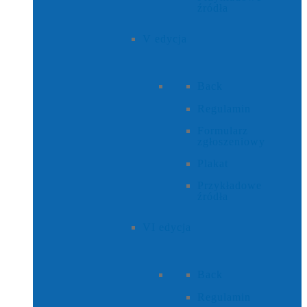
źródła
V edycja
Back
Regulamin
Formularz
zgłoszeniowy
Plakat
Przykładowe
źródła
VI edycja
Back
Regulamin