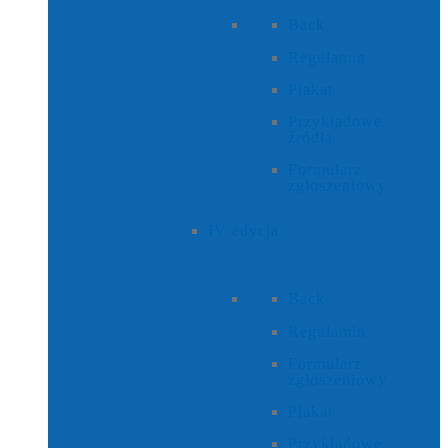
Back
Regulamin
Plakat
Przykładowe
źródła
Formularz
zgłoszeniowy
IV edycja
Back
Regulamin
Formularz
zgłoszeniowy
Plakat
Przykładowe