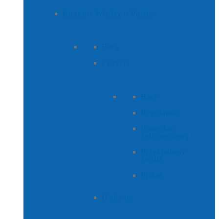
Konkurs Wiedzy o Polsce
Back
I edycja
Back
Regulamin
Formularz
zgłoszeniowy
Przykładowe
źródła
Plakat
II edycja