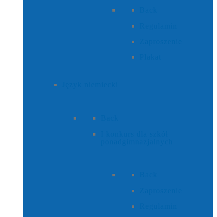
Back
Regulamin
Zaproszenie
Plakat
Język niemiecki
Back
I konkurs dla szkół
ponadgimnazjalnych
Back
Zaproszenie
Regulamin