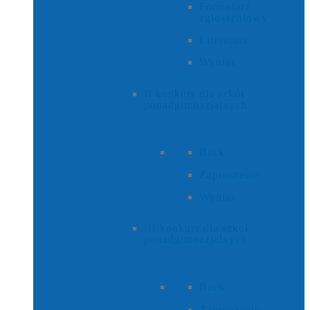
Formularz
zgłoszeniowy
Literatura
Wyniki
II konkurs dla szkół
ponadgimnazjalnych
Back
Zaproszenie
Wyniki
III konkurs dla szkół
ponadgimnazjalnych
Back
Zaproszenie