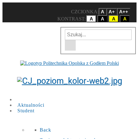
CZCIONKA:
A
A+
A++
KONTRAST:
A
A
A
A
Wpisz szukaną frazę
Wyszukiwarka w witrynie
Aktualności
Student
Back