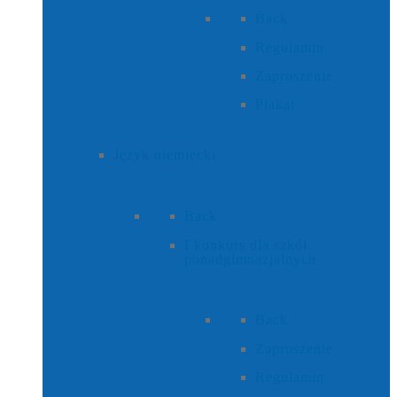
Back
Regulamin
Zaproszenie
Plakat
Język niemiecki
Back
I konkurs dla szkół
ponadgimnazjalnych
Back
Zaproszenie
Regulamin