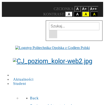
CZCIONKA:
A
A+
A++
KONTRAST:
A
A
A
A
Wpisz szukaną frazę
Wyszukiwarka w witrynie
Aktualności
Student
Back