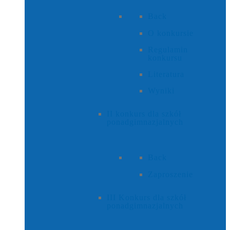
Back
O konkursie
Regulamin
konkursu
Literatura
Wyniki
II konkurs dla szkół
ponadgimnazjalnych
Back
Zaproszenie
III Konkurs dla szkół
ponadgimnazjalnych