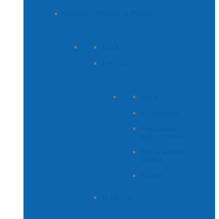
Konkurs Wiedzy o Polsce
Back
I edycja
Back
Regulamin
Formularz
zgłoszeniowy
Przykładowe
źródła
Plakat
II edycja