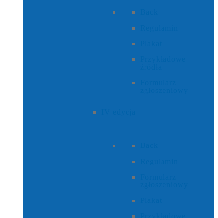
Back
Regulamin
Plakat
Przykładowe
źródła
Formularz
zgłoszeniowy
IV edycja
Back
Regulamin
Formularz
zgłoszeniowy
Plakat
Przykładowe