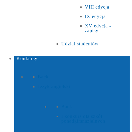
VIII edycja
IX edycja
XV edycja -
zapisy
Udział studentów
Konkursy
Back
Język angielski
Back
I konkurs dla szkół
ponadgimnazjalnych