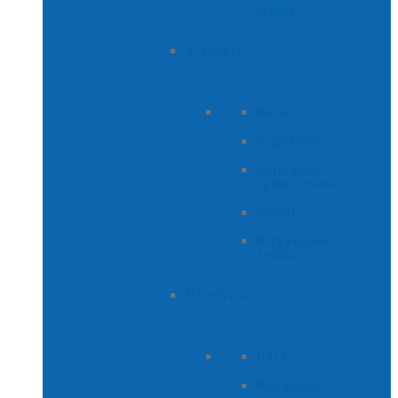
źródła
V edycja
Back
Regulamin
Formularz
zgłoszeniowy
Plakat
Przykładowe
źródła
VI edycja
Back
Regulamin