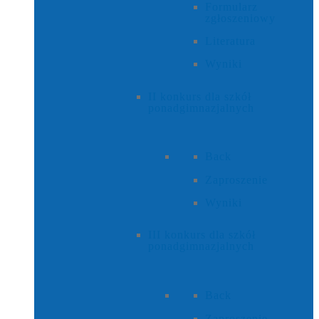
Formularz
zgłoszeniowy
Literatura
Wyniki
II konkurs dla szkół
ponadgimnazjalnych
Back
Zaproszenie
Wyniki
III konkurs dla szkół
ponadgimnazjalnych
Back
Zaproszenie