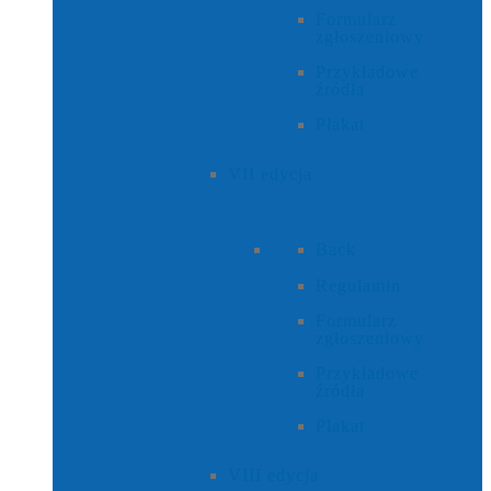
Formularz
zgłoszeniowy
Przykładowe
źródła
Plakat
VII edycja
Back
Regulamin
Formularz
zgłoszeniowy
Przykładowe
źródła
Plakat
VIII edycja