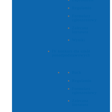
Regulamin
Formularz
zgłoszeniowy
Zalecana
literatura
Wyniki
IV konkurs dla szkół
ponadpodstawowych
Back
Regulamin
Formularz
zgłoszeniowy
Zalecana
literatura