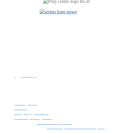
Centrum Językowe
ul. Prószkowska 76 (budynek 6)
45-758 Opole
tel. +48 77 449 81 46
e-mail:
cj@po.edu.pl
Politechnika Opolska
NIP: 754-00-08-109
REGON: 000001732
Strona główna
Kontakt
Polityka prywatności
Deklaracja dostępności
© 1996 - 2026
Politechnika Opolska
| Centrum Językowe | Opieka
techniczna:
Uczelniany Ośrodek Informatyczny