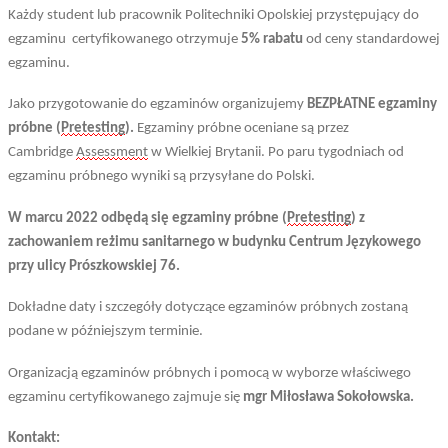
Każdy student lub pracownik Politechniki Opolskiej przystępujący do
egzaminu
certyfikowanego
otrzymuje
5% rabatu
od ceny standardowej
egzaminu.
Jako przygotowanie do egzaminów organizujemy
BEZPŁATNE egzaminy
próbne (
Pretesting
).
Egzaminy próbne oceniane są przez
Cambridge
Assessment
w Wielkiej Brytanii. Po paru tygodniach od
egzaminu próbnego wyniki są przysyłane do Polski.
W marcu 2022 odbędą się egzaminy próbne (
Pretesting
) z
zachowaniem reżimu sanitarnego w budynku Centrum Językowego
przy ulicy Prószkowskiej 76.
Dokładne daty i szczegóły dotyczące egzaminów próbnych zostaną
podane w późniejszym terminie.
Organizacją egzaminów próbnych i pomocą w wyborze właściwego
egzaminu certyfikowanego zajmuje się
mgr Miłosława Sokołowska.
Kontakt: