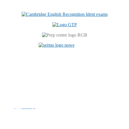
Centrum Językowe
ul. Prószkowska 76 (budynek 6)
45-758 Opole
tel. +48 77 449 81 46
e-mail:
cj@po.edu.pl
Politechnika Opolska
NIP: 754-00-08-109
REGON: 000001732