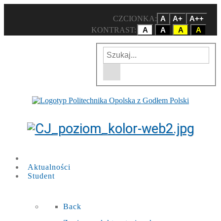
CZCIONKA:
A
A+
A++
KONTRAST:
A
A
A
A
Wpisz szukaną frazę
Wyszukiwarka w witrynie
Aktualności
Student
Back