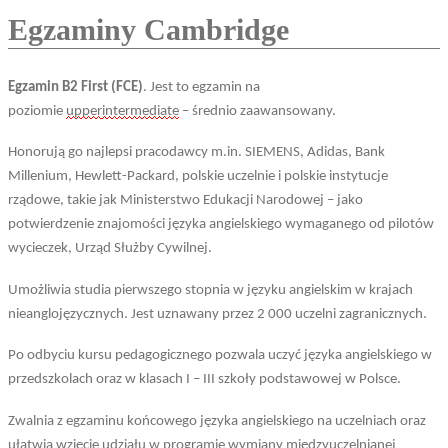
Egzaminy Cambridge
Egzamin B2 First (FCE)
. Jest
to
egzamin na
poziomie
upper
intermediate
– średnio zaawansowany.
Honorują go najlepsi pracodawcy m.in. SIEMENS, Adidas, Bank
Millenium, Hewlett-Packard
, polskie uczelnie i polskie instytucje
rządowe, takie jak Ministerstwo Edukacji Narodowej – jako
potwierdzenie znajomości języka angielskiego wymaganego od pilotów
wycieczek, Urząd Służby Cywilnej.
Umożliwia studia pierwszego stopnia w języku angielskim w krajach
nieanglojęzycznych. Je
st
uznawany prze
z
2 000 uczelni zagranicznych.
Po odbyciu kursu pedagogicznego pozwala uczyć języka angielskiego w
przedszkolach oraz w klasach I – III szkoły podstawowej w Polsce.
Zwalnia z egzaminu końcowego języka angielskiego na uczelniach oraz
ułatwia wzięcie udziału w programie wymiany międzyuczelnianej