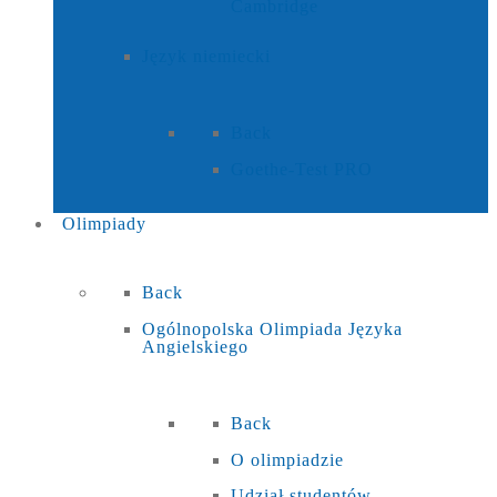
Cambridge
Język niemiecki
Back
Goethe-Test PRO
Olimpiady
Back
Ogólnopolska Olimpiada Języka
Angielskiego
Back
O olimpiadzie
Udział studentów