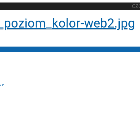
CZ
we