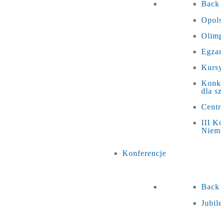
Back
Opols
Olim
Egza
Kursy
Konku
dla s
Cent
III K
Niem
Konferencje
Back
Jubi