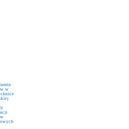
lamin
ów w
echnice
kiej
dy
acji
ów
kowych