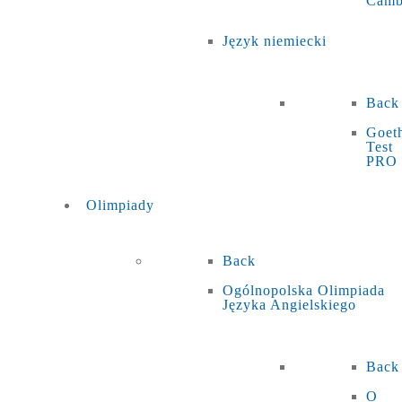
Camb
Język niemiecki
Back
Goet
Test
PRO
Olimpiady
Back
Ogólnopolska Olimpiada
Języka Angielskiego
Back
O