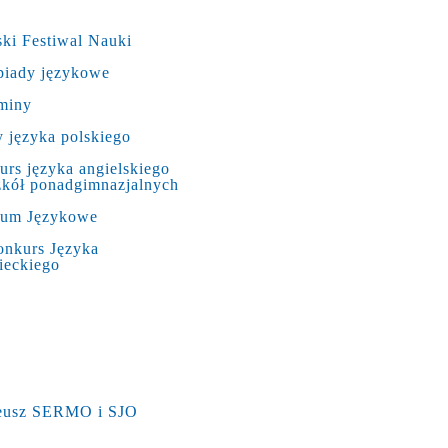
ki Festiwal Nauki
piady językowe
miny
 języka polskiego
rs języka angielskiego
zkół ponadgimnazjalnych
rum Językowe
onkurs Języka
ieckiego
leusz SERMO i SJO