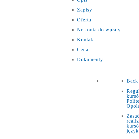
Zapisy
Oferta
Nr konta do wpłaty
Kontakt
Cena
Dokumenty
Back
Regu
kurs
Polit
Opols
Zasa
realiz
kurs
języ