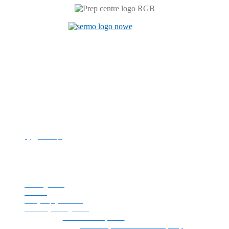
Centrum Językowe
ul. Prószkowska 76 (budynek 6)
45-758 Opole
tel. +48 77 449 81 46
e-mail:
cj@po.edu.pl
Politechnika Opolska
NIP: 754-00-08-109
REGON: 000001732
Strona główna
Kontakt
Polityka prywatności
Deklaracja dostępności
© 1996 - 2026
Politechnika Opolska
| Centrum Językowe | Opieka
techniczna:
Uczelniany Ośrodek Informatyczny