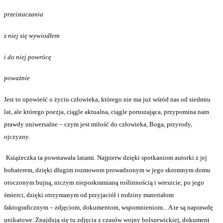
przeistaczania
z niej się wywiodłem
i do niej powrócę
poważnie
Jest to opowieść o życiu człowieka, którego nie ma już wśród nas od siedmiu
lat, ale którego poezja, ciągle aktualna, ciągle poruszająca, przypomina nam
prawdy uniwersalne – czym jest miłość do człowieka, Boga, przyrody,
ojczyzny.
Książeczka ta powstawała latami. Najpierw dzięki spotkaniom autorki z jej
bohaterem, dzięki długim rozmowom prowadzonym w jego skromnym domu
otoczonym bujną, niczym nieposkramianą roślinnością i wreszcie, po jego
śmierci, dzięki otrzymanym od przyjaciół i rodziny materiałom
faktograficznym – zdjęciom, dokumentom, wspomnieniom... A te są naprawdę
unikatowe. Znajdują się tu zdjęcia z czasów wojny bolszewickiej, dokument