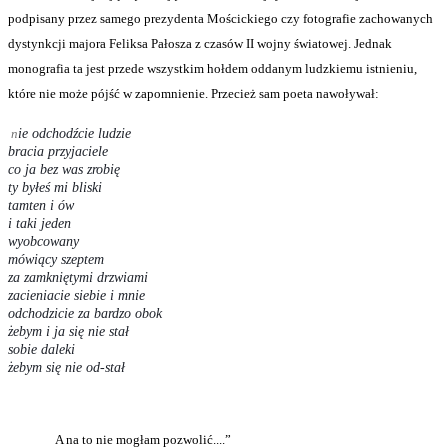
podpisany przez samego prezydenta Mościckiego czy fotografie zachowanych
dystynkcji majora Feliksa Pałosza z czasów II wojny światowej. Jednak
monografia ta jest przede wszystkim hołdem oddanym ludzkiemu istnieniu,
które nie może pójść w zapomnienie. Przecież sam poeta nawoływał:
n
ie odchodźcie ludzie
bracia przyjaciele
co ja bez was zrobię
ty byłeś mi bliski
tamten i ów
i taki jeden
wyobcowany
mówiący szeptem
za zamkniętymi drzwiami
zacieniacie siebie i mnie
odchodzicie za bardzo obok
żebym i ja się nie stał
sobie daleki
żebym się nie od-stał
A na to nie mogłam pozwolić....”