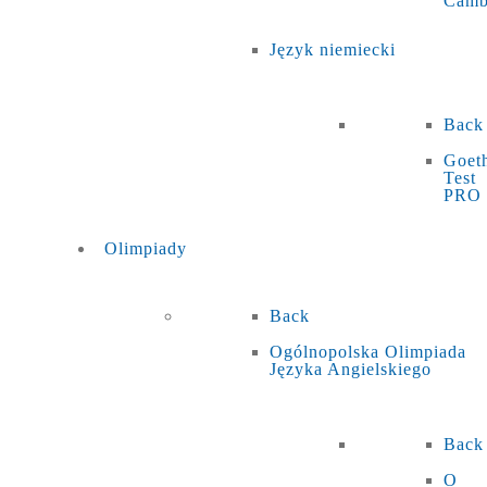
Camb
Język niemiecki
Back
Goet
Test
PRO
Olimpiady
Back
Ogólnopolska Olimpiada
Języka Angielskiego
Back
O