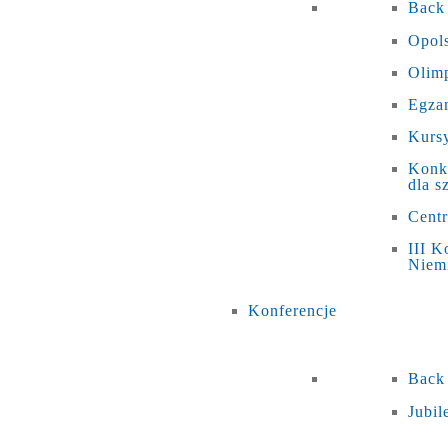
Back
Opols
Olim
Egza
Kursy
Konku
dla s
Cent
III K
Niem
Konferencje
Back
Jubi