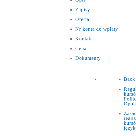
Zapisy
Oferta
Nr konta do wpłaty
Kontakt
Cena
Dokumenty
Back
Regu
kurs
Polit
Opols
Zasa
realiz
kurs
języ