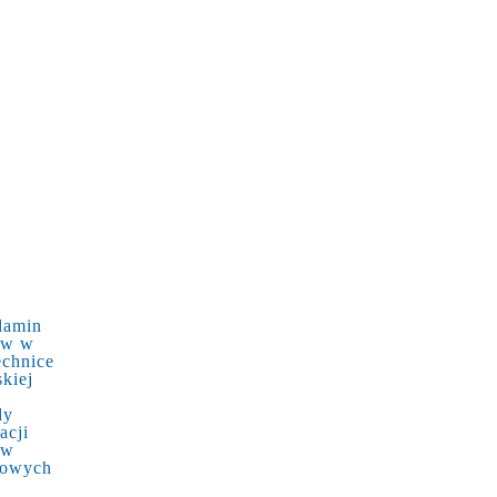
lamin
ów w
echnice
kiej
dy
acji
ów
kowych