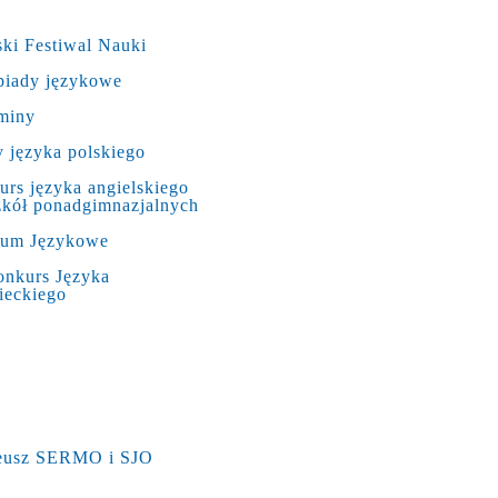
ki Festiwal Nauki
piady językowe
miny
 języka polskiego
rs języka angielskiego
zkół ponadgimnazjalnych
rum Językowe
onkurs Języka
ieckiego
leusz SERMO i SJO