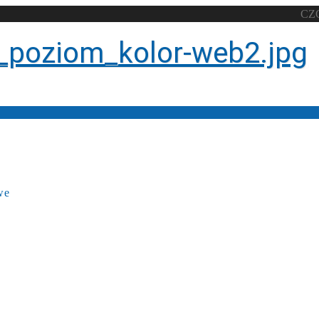
CZ
we