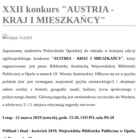
XXII konkurs "AUSTRIA -
KRAJ I MIESZKAŃCY"
Zapraszamy studentów Politechniki Opolskiej do udziału w kolejnej edycji
ogólnopolskiego konkursu
"AUSTRIA - KRAJ I MIESZKAŃCY"
, który
organizowany jest przez Bibliotekę Austriacką Wojewódzkiej Biblioteki
Publicznej w Opolu w ramach 19. Wiosny Austriackiej. Odbywa się on w języku
polskim (nie jest wymagana znajomość języka niemieckiego!) i
obejmuje
zakres wiedzy z historii, geografii, nauki, kultury, życia społecznego i
politycznego Austrii. Główną nagrodą jest weekendowa wycieczka do Wiednia,
a zdobywcy 2. i 3. miejsca otrzymują nagrody rzeczowe.
I etap - 12 marca 2019 (wtorek), godz. 15.30, SJO PO, sala P6-20
Półfinał i finał - kwiecień 2019, Wojewódzka Biblioteka Publiczna w Opolu,