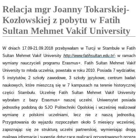
Relacja mgr Joanny Tokarskiej-
Kozłowskiej z pobytu w Fatih
Sultan Mehmet Vakif University
W dniach 17.09-21.09.2018 przebywałam w Turcji w Stambule w Fatih
Sultan Mehmet Vakif University
http://www.fatihsultan.edu.tr/-
w ramach
wymiany nauczycieli programu Erasmus+. Fatih Sultan Mehmet Vakif
University to młoda uczelnia, powstała w roku 2010. Posiada 7 wydziałów,
5 instytutów, 2 szkoły zawodowe, 3 szkoły językowe, centrum badań
naukowych, które mieszczą się w 7 kampusach na terenie historycznej
części Stambułu. Uczelnię Fatih Sultan Mehmet Vakif University
wybrałam z bazy Erasmus+ naszej uczelni. Uniwersytet posiada
jednostkę podobną do SJO Politechniki Opolskiej i wcześniej realizował
wymianę z polskimi uczelniami, lecz nie z naszą jednostką.
Przygotowania do wyjazdu rozpoczęłam około 5 miesięcy wcześniej,
zapoznając się ze strukturą uczelni partnerskiej, wymieniając drogą
mailową informacje i sugestie dotyczące realizacji przygotowanych przeze