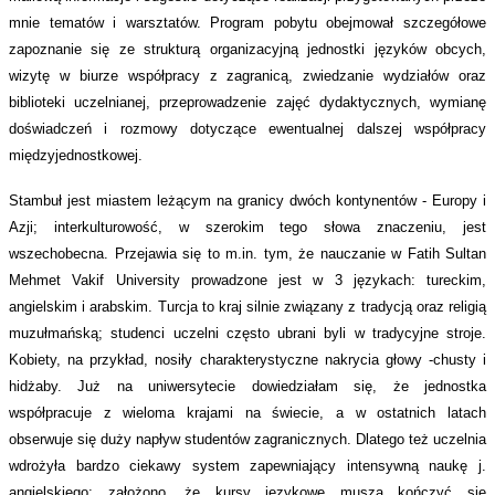
mnie tematów i warsztatów. Program pobytu obejmował szczegółowe
zapoznanie się ze strukturą organizacyjną jednostki języków obcych,
wizytę w biurze współpracy z zagranicą, zwiedzanie wydziałów oraz
biblioteki uczelnianej, przeprowadzenie zajęć dydaktycznych, wymianę
doświadczeń i rozmowy dotyczące ewentualnej dalszej współpracy
międzyjednostkowej.
Stambuł jest miastem leżącym na granicy dwóch kontynentów - Europy i
Azji; interkulturowość, w szerokim tego słowa znaczeniu, jest
wszechobecna. Przejawia się to m.in. tym, że nauczanie w Fatih Sultan
Mehmet Vakif University prowadzone jest w 3 językach: tureckim,
angielskim i arabskim. Turcja to kraj silnie związany z tradycją oraz religią
muzułmańską; studenci uczelni często ubrani byli w tradycyjne stroje.
Kobiety, na przykład, nosiły charakterystyczne nakrycia głowy -chusty i
hidżaby. Już na uniwersytecie dowiedziałam się, że jednostka
współpracuje z wieloma krajami na świecie, a w ostatnich latach
obserwuje się duży napływ studentów zagranicznych. Dlatego też uczelnia
wdrożyła bardzo ciekawy system zapewniający intensywną naukę j.
angielskiego; założono, że kursy językowe muszą kończyć się