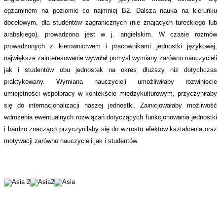
egzaminem na poziomie co najmniej B2. Dalsza nauka na kierunku
docelowym, dla studentów zagranicznych (nie znających tureckiego lub
arabskiego), prowadzona jest w j. angielskim. W czasie rozmów
prowadzonych z kierownictwem i pracownikami jednostki językowej,
największe zainteresowanie wywołał pomysł wymiany zarówno nauczycieli
jak i studentów obu jednostek na okres dłuższy niż dotychczas
praktykowany. Wymiana nauczycieli umożliwiłaby rozwinięcie
umiejętności współpracy w kontekście międzykulturowym, przyczyniłaby
się do internacjonalizacji naszej jednostki. Zainicjowałaby możliwość
wdrożenia ewentualnych rozwiązań dotyczących funkcjonowania jednostki
i bardzo znacząco przyczyniłaby się do wzrostu efektów kształcenia oraz
motywacji zarówno nauczycieli jak i studentów.